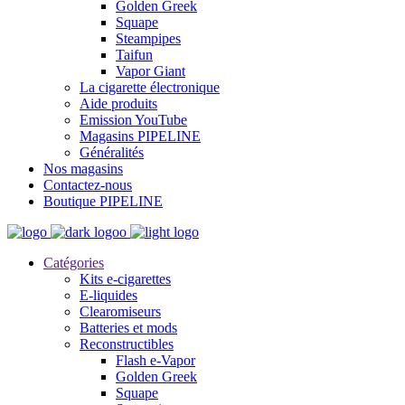
Golden Greek
Squape
Steampipes
Taifun
Vapor Giant
La cigarette électronique
Aide produits
Emission YouTube
Magasins PIPELINE
Généralités
Nos magasins
Contactez-nous
Boutique PIPELINE
Catégories
Kits e-cigarettes
E-liquides
Clearomiseurs
Batteries et mods
Reconstructibles
Flash e-Vapor
Golden Greek
Squape