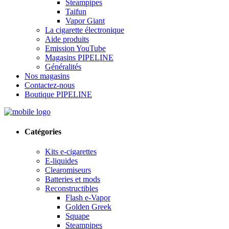
Steampipes
Taifun
Vapor Giant
La cigarette électronique
Aide produits
Emission YouTube
Magasins PIPELINE
Généralités
Nos magasins
Contactez-nous
Boutique PIPELINE
Catégories
Kits e-cigarettes
E-liquides
Clearomiseurs
Batteries et mods
Reconstructibles
Flash e-Vapor
Golden Greek
Squape
Steampipes