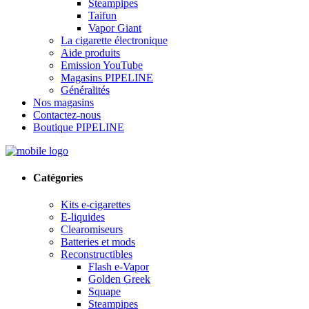
Steampipes
Taifun
Vapor Giant
La cigarette électronique
Aide produits
Emission YouTube
Magasins PIPELINE
Généralités
Nos magasins
Contactez-nous
Boutique PIPELINE
Catégories
Kits e-cigarettes
E-liquides
Clearomiseurs
Batteries et mods
Reconstructibles
Flash e-Vapor
Golden Greek
Squape
Steampipes