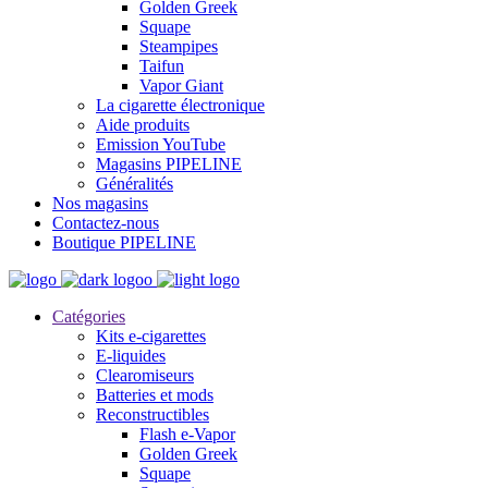
Golden Greek
Squape
Steampipes
Taifun
Vapor Giant
La cigarette électronique
Aide produits
Emission YouTube
Magasins PIPELINE
Généralités
Nos magasins
Contactez-nous
Boutique PIPELINE
Catégories
Kits e-cigarettes
E-liquides
Clearomiseurs
Batteries et mods
Reconstructibles
Flash e-Vapor
Golden Greek
Squape