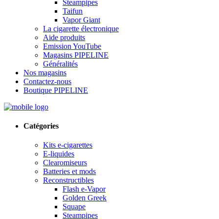
Steampipes
Taifun
Vapor Giant
La cigarette électronique
Aide produits
Emission YouTube
Magasins PIPELINE
Généralités
Nos magasins
Contactez-nous
Boutique PIPELINE
Catégories
Kits e-cigarettes
E-liquides
Clearomiseurs
Batteries et mods
Reconstructibles
Flash e-Vapor
Golden Greek
Squape
Steampipes