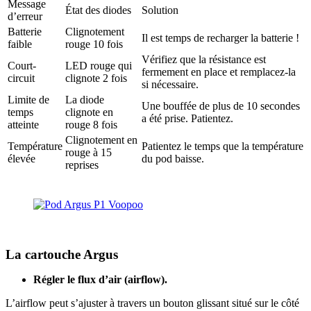
Message
État des diodes
Solution
d’erreur
Batterie
Clignotement
Il est temps de recharger la batterie !
faible
rouge 10 fois
Vérifiez que la résistance est
Court-
LED rouge qui
fermement en place et remplacez-la
circuit
clignote 2 fois
si nécessaire.
Limite de
La diode
Une bouffée de plus de 10 secondes
temps
clignote en
a été prise. Patientez.
atteinte
rouge 8 fois
Clignotement en
Température
Patientez le temps que la température
rouge à 15
élevée
du pod baisse.
reprises
La cartouche Argus
Régler le flux d’air (airflow).
L’airflow peut s’ajuster à travers un bouton glissant situé sur le côté