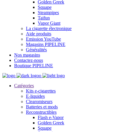
Golden Greek
Squape
Steampipes
Taifun
Vapor Giant
La cigarette électronique
Aide produits
Emission YouTube
Magasins PIPELINE
Généralités
Nos magasins
Contactez-nous
Boutique PIPELINE
Catégories
Kits e-cigarettes
E-liquides
Clearomiseurs
Batteries et mods
Reconstructibles
Flash e-Vapor
Golden Greek
Squape