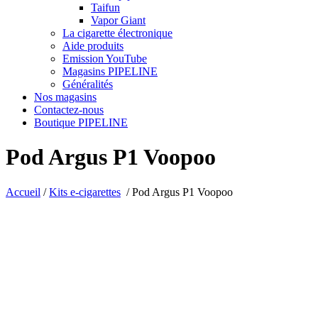
Taifun
Vapor Giant
La cigarette électronique
Aide produits
Emission YouTube
Magasins PIPELINE
Généralités
Nos magasins
Contactez-nous
Boutique PIPELINE
Pod Argus P1 Voopoo
Accueil
/
Kits e-cigarettes
/
Pod Argus P1 Voopoo