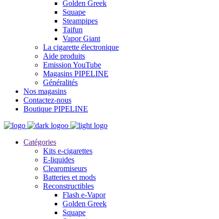
Golden Greek
Squape
Steampipes
Taifun
Vapor Giant
La cigarette électronique
Aide produits
Emission YouTube
Magasins PIPELINE
Généralités
Nos magasins
Contactez-nous
Boutique PIPELINE
Catégories
Kits e-cigarettes
E-liquides
Clearomiseurs
Batteries et mods
Reconstructibles
Flash e-Vapor
Golden Greek
Squape