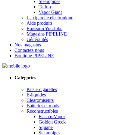
Steampipes
Taifun
Vapor Giant
La cigarette électronique
Aide produits
Emission YouTube
Magasins PIPELINE
Généralités
Nos magasins
Contactez-nous
Boutique PIPELINE
Catégories
Kits e-cigarettes
E-liquides
Clearomiseurs
Batteries et mods
Reconstructibles
Flash e-Vapor
Golden Greek
Squape
Steampipes