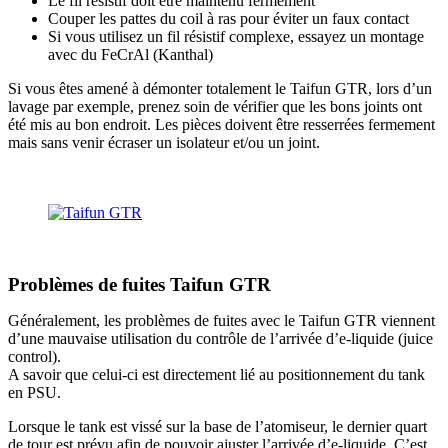
Le fil résistif doit être maintenu fermement
Couper les pattes du coil à ras pour éviter un faux contact
Si vous utilisez un fil résistif complexe, essayez un montage
avec du FeCrAl (Kanthal)
Si vous êtes amené à démonter totalement le Taifun GTR, lors d’un
lavage par exemple, prenez soin de vérifier que les bons joints ont
été mis au bon endroit. Les pièces doivent être resserrées fermement
mais sans venir écraser un isolateur et/ou un joint.
Problèmes de fuites Taifun GTR
Généralement, les problèmes de fuites avec le Taifun GTR viennent
d’une mauvaise utilisation du contrôle de l’arrivée d’e-liquide (juice
control).
A savoir que celui-ci est directement lié au positionnement du tank
en PSU.
Lorsque le tank est vissé sur la base de l’atomiseur, le dernier quart
de tour est prévu afin de pouvoir ajuster l’arrivée d’e-liquide. C’est