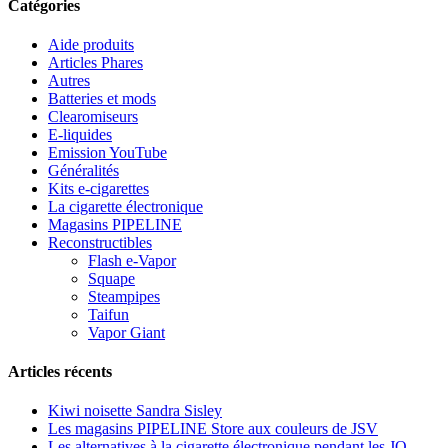
Catégories
Aide produits
Articles Phares
Autres
Batteries et mods
Clearomiseurs
E-liquides
Emission YouTube
Généralités
Kits e-cigarettes
La cigarette électronique
Magasins PIPELINE
Reconstructibles
Flash e-Vapor
Squape
Steampipes
Taifun
Vapor Giant
Articles récents
Kiwi noisette Sandra Sisley
Les magasins PIPELINE Store aux couleurs de JSV
Les alternatives à la cigarette électronique pendant les JO