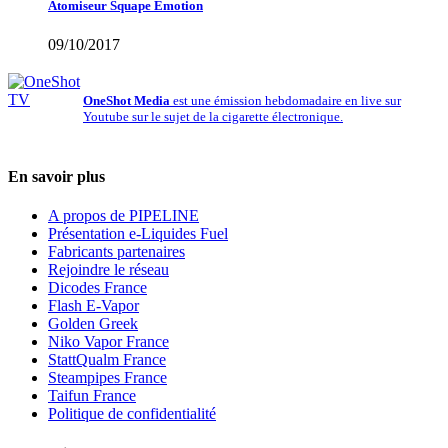
Atomiseur Squape Emotion
09/10/2017
OneShot Media
est une émission hebdomadaire en live sur
Youtube sur le sujet de la cigarette électronique.
En savoir plus
A propos de PIPELINE
Présentation e-Liquides Fuel
Fabricants partenaires
Rejoindre le réseau
Dicodes France
Flash E-Vapor
Golden Greek
Niko Vapor France
StattQualm France
Steampipes France
Taifun France
Politique de confidentialité