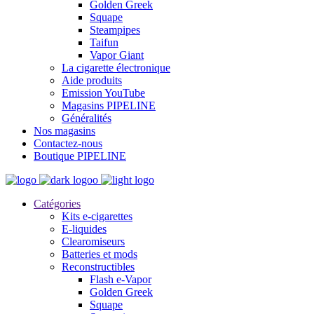
Golden Greek
Squape
Steampipes
Taifun
Vapor Giant
La cigarette électronique
Aide produits
Emission YouTube
Magasins PIPELINE
Généralités
Nos magasins
Contactez-nous
Boutique PIPELINE
Catégories
Kits e-cigarettes
E-liquides
Clearomiseurs
Batteries et mods
Reconstructibles
Flash e-Vapor
Golden Greek
Squape