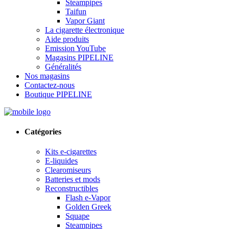
Steampipes
Taifun
Vapor Giant
La cigarette électronique
Aide produits
Emission YouTube
Magasins PIPELINE
Généralités
Nos magasins
Contactez-nous
Boutique PIPELINE
Catégories
Kits e-cigarettes
E-liquides
Clearomiseurs
Batteries et mods
Reconstructibles
Flash e-Vapor
Golden Greek
Squape
Steampipes