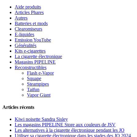
Aide produits
Articles Phares
Autres
Batteries et mods
Clearomiseurs
E-liquides
Emission YouTube
Généralités
Kits e-cigarettes
La cigarette électronique
Magasins PIPELINE
Reconstructibles
Flash e-Vapor
Squape
Steampipes
Taifun
Vapor Giant
Articles récents
Kiwi noisette Sandra Sisley
Les magasins PIPELINE Store aux couleurs de JSV
Les alternatives à la cigarette électronique pendant les JO
Utiliser sa cigarette électronique dans les stades des JO 2024