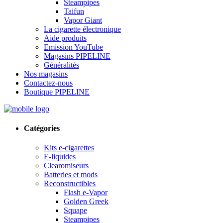
Steampipes
Taifun
Vapor Giant
La cigarette électronique
Aide produits
Emission YouTube
Magasins PIPELINE
Généralités
Nos magasins
Contactez-nous
Boutique PIPELINE
Catégories
Kits e-cigarettes
E-liquides
Clearomiseurs
Batteries et mods
Reconstructibles
Flash e-Vapor
Golden Greek
Squape
Steampipes