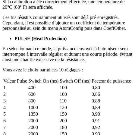
Si la calibration a été correctement effectuée, une température de
20°C (68° F) sera affichée.
Les fils résistifs couramment utilisés sont déjà pré-enregistrés.
Cependant, il est possible d’ajouter un coefficient de température
personnalisé au sein du menu AtomConfig puis dans CoeffOther.
PULSE (Heat Protection)
En sélectionnant ce mode, la puissance envoyée à l’atomiseur sera
interrompue à intervalle régulier et durant une courte période, évitant
ainsi une chauffe excessive de la résistance.
Vous avez le choix parmi ces 10 réglages :
Valeur Pulse
Switch On (ms)
Switch Off (ms)
Facteur de puissance
1
400
100
0,80
2
600
100
0,86
3
800
110
0,88
4
1000
120
0,89
5
1350
150
0,90
6
2000
200
0,91
7
2000
180
0,92
8
2000
150
0,93