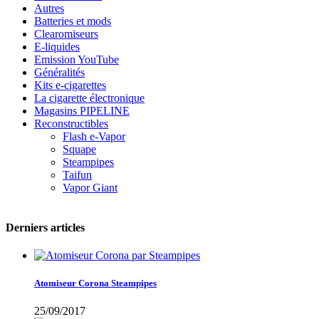
Autres
Batteries et mods
Clearomiseurs
E-liquides
Emission YouTube
Généralités
Kits e-cigarettes
La cigarette électronique
Magasins PIPELINE
Reconstructibles
Flash e-Vapor
Squape
Steampipes
Taifun
Vapor Giant
Derniers articles
Atomiseur Corona Steampipes
25/09/2017