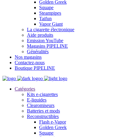
Golden Greek
Squape
Steampipes
Taifun
Vapor Giant
La cigarette électronique
Aide produits
Emission YouTube
Magasins PIPELINE
Généralités
Nos magasins
Contactez-nous
Boutique PIPELINE
Catégories
Kits e-cigarettes
E-liquides
Clearomiseurs
Batteries et mods
Reconstructibles
Flash e-Vapor
Golden Greek
Squape