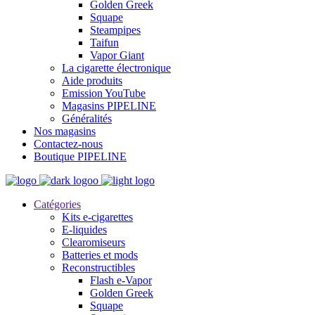
Golden Greek
Squape
Steampipes
Taifun
Vapor Giant
La cigarette électronique
Aide produits
Emission YouTube
Magasins PIPELINE
Généralités
Nos magasins
Contactez-nous
Boutique PIPELINE
Catégories
Kits e-cigarettes
E-liquides
Clearomiseurs
Batteries et mods
Reconstructibles
Flash e-Vapor
Golden Greek
Squape