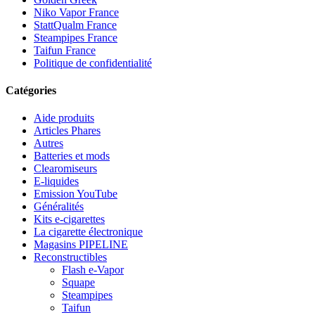
Niko Vapor France
StattQualm France
Steampipes France
Taifun France
Politique de confidentialité
Catégories
Aide produits
Articles Phares
Autres
Batteries et mods
Clearomiseurs
E-liquides
Emission YouTube
Généralités
Kits e-cigarettes
La cigarette électronique
Magasins PIPELINE
Reconstructibles
Flash e-Vapor
Squape
Steampipes
Taifun