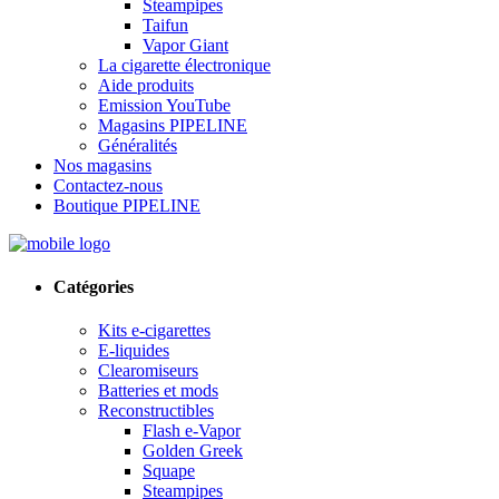
Steampipes
Taifun
Vapor Giant
La cigarette électronique
Aide produits
Emission YouTube
Magasins PIPELINE
Généralités
Nos magasins
Contactez-nous
Boutique PIPELINE
Catégories
Kits e-cigarettes
E-liquides
Clearomiseurs
Batteries et mods
Reconstructibles
Flash e-Vapor
Golden Greek
Squape
Steampipes