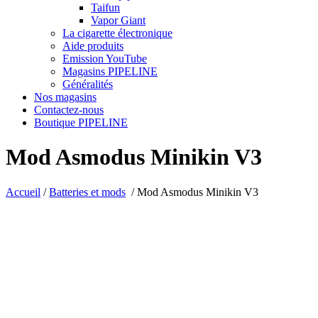
Taifun
Vapor Giant
La cigarette électronique
Aide produits
Emission YouTube
Magasins PIPELINE
Généralités
Nos magasins
Contactez-nous
Boutique PIPELINE
Mod Asmodus Minikin V3
Accueil
/
Batteries et mods
/
Mod Asmodus Minikin V3