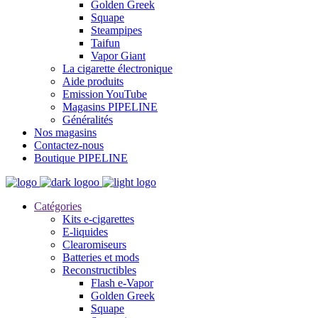
Golden Greek
Squape
Steampipes
Taifun
Vapor Giant
La cigarette électronique
Aide produits
Emission YouTube
Magasins PIPELINE
Généralités
Nos magasins
Contactez-nous
Boutique PIPELINE
Catégories
Kits e-cigarettes
E-liquides
Clearomiseurs
Batteries et mods
Reconstructibles
Flash e-Vapor
Golden Greek
Squape