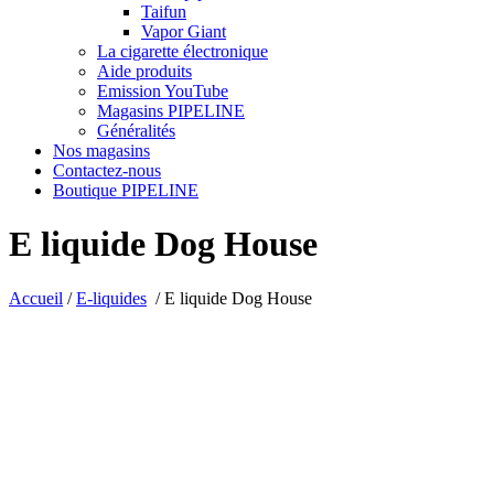
Taifun
Vapor Giant
La cigarette électronique
Aide produits
Emission YouTube
Magasins PIPELINE
Généralités
Nos magasins
Contactez-nous
Boutique PIPELINE
E liquide Dog House
Accueil
/
E-liquides
/
E liquide Dog House