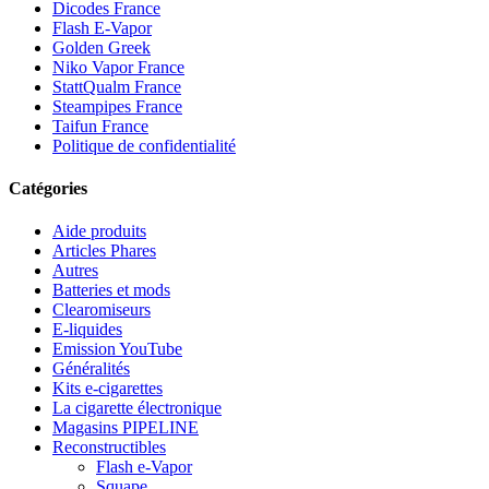
Dicodes France
Flash E-Vapor
Golden Greek
Niko Vapor France
StattQualm France
Steampipes France
Taifun France
Politique de confidentialité
Catégories
Aide produits
Articles Phares
Autres
Batteries et mods
Clearomiseurs
E-liquides
Emission YouTube
Généralités
Kits e-cigarettes
La cigarette électronique
Magasins PIPELINE
Reconstructibles
Flash e-Vapor
Squape