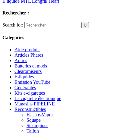
E liquide MTL Longfill Heart
Rechercher :
Search for:
Catégories
Aide produits
Articles Phares
Autres
Batteries et mods
Clearomiseurs
E-liquides
Emission YouTube
Généralités
Kits e-cigarettes
La cigarette électronique
Magasins PIPELINE
Reconstructibles
Flash e-Vapor
Squape
Steampipes
Taifun