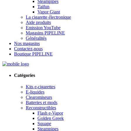
Steampipes
Taifun
Vapor Giant
La cigarette électronique
Aide produits
Emission YouTube
Magasins PIPELINE
Généralités
Nos magasins
Contactez-nous
Boutique PIPELINE
Catégories
Kits e-cigarettes
E-liquides
Clearomiseurs
Batteries et mods
Reconstructibles
Flash e-Vapor
Golden Greek
Squape
Steampipes