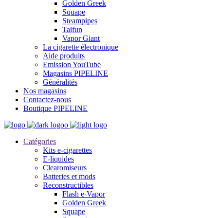
Golden Greek
Squape
Steampipes
Taifun
Vapor Giant
La cigarette électronique
Aide produits
Emission YouTube
Magasins PIPELINE
Généralités
Nos magasins
Contactez-nous
Boutique PIPELINE
Catégories
Kits e-cigarettes
E-liquides
Clearomiseurs
Batteries et mods
Reconstructibles
Flash e-Vapor
Golden Greek
Squape