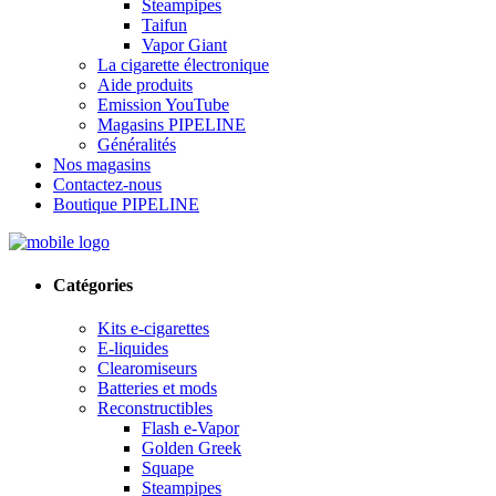
Steampipes
Taifun
Vapor Giant
La cigarette électronique
Aide produits
Emission YouTube
Magasins PIPELINE
Généralités
Nos magasins
Contactez-nous
Boutique PIPELINE
Catégories
Kits e-cigarettes
E-liquides
Clearomiseurs
Batteries et mods
Reconstructibles
Flash e-Vapor
Golden Greek
Squape
Steampipes