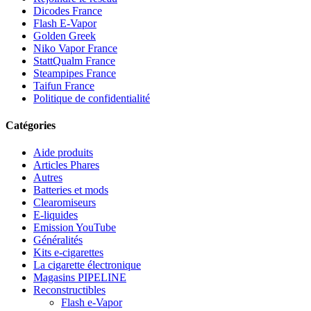
Dicodes France
Flash E-Vapor
Golden Greek
Niko Vapor France
StattQualm France
Steampipes France
Taifun France
Politique de confidentialité
Catégories
Aide produits
Articles Phares
Autres
Batteries et mods
Clearomiseurs
E-liquides
Emission YouTube
Généralités
Kits e-cigarettes
La cigarette électronique
Magasins PIPELINE
Reconstructibles
Flash e-Vapor