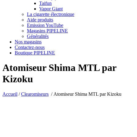
Taifun
Vapor Giant
La cigarette électronique
Aide produits
Emission YouTube
Magasins PIPELINE
Généralités
Nos magasins
Contactez-nous
Boutique PIPELINE
Atomiseur Shima MTL par
Kizoku
Accueil
/
Clearomiseurs
/
Atomiseur Shima MTL par Kizoku