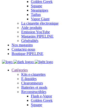
Golden Greek
Squape
Steampipes
Taifun
Vapor Giant
La cigarette électronique
Aide produits
Emission YouTube
Magasins PIPELINE
Généralités
Nos magasins
Contactez-nous
Boutique PIPELINE
Catégories
Kits e-cigarettes
E-liquides
Clearomiseurs
Batteries et mods
Reconstructibles
Flash e-Vapor
Golden Greek
Squape