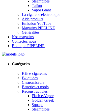
Steampipes
Taifun
Vapor Giant
La cigarette électronique
Aide produits
Emission YouTube
Magasins PIPELINE
Généralités
Nos magasins
Contactez-nous
Boutique PIPELINE
Catégories
Kits e-cigarettes
E-liquides
Clearomiseurs
Batteries et mods
Reconstructibles
Flash e-Vapor
Golden Greek
Squape
Steampipes