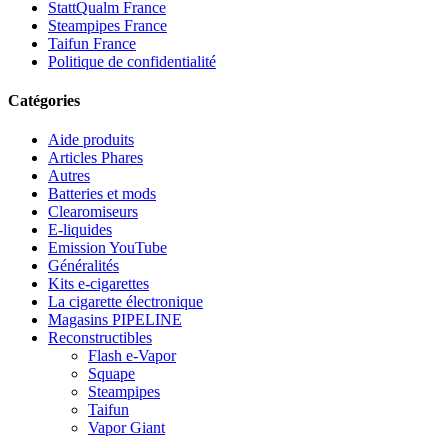
StattQualm France
Steampipes France
Taifun France
Politique de confidentialité
Catégories
Aide produits
Articles Phares
Autres
Batteries et mods
Clearomiseurs
E-liquides
Emission YouTube
Généralités
Kits e-cigarettes
La cigarette électronique
Magasins PIPELINE
Reconstructibles
Flash e-Vapor
Squape
Steampipes
Taifun
Vapor Giant